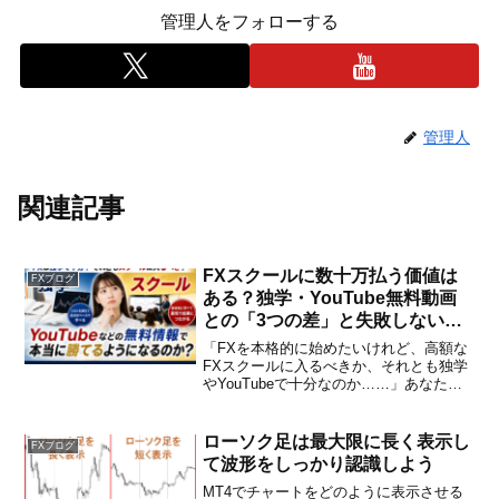
管理人をフォローする
管理人
関連記事
FXスクールに数十万払う価値は
FXブログ
ある？独学・YouTube無料動画
との「3つの差」と失敗しない選
び方
「FXを本格的に始めたいけれど、高額な
FXスクールに入るべきか、それとも独学
やYouTubeで十分なのか……」あなたも
今、このような悩みを抱えていません
か？ネット上には「FXは独学で十分」
「YouTubeの無料動画だけで勝てるよう
ローソク足は最大限に長く表示し
FXブログ
になった」...
て波形をしっかり認識しよう
MT4でチャートをどのように表示させる