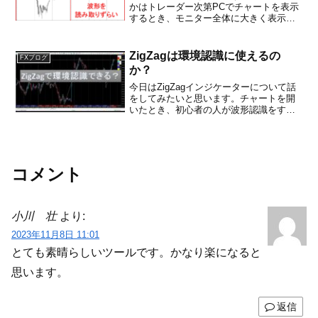
かはトレーダー次第PCでチャートを表示
するとき、モニター全体に大きく表示し
ていますか。ローソク足から値動きをし
っかり読み取れるようにしていますか。
まさか、下の画像のように上部と下部に
ZigZagは環境認識に使えるの
FXブログ
大きな空白地帯を作っ...
か？
今日はZigZagインジケーターについて話
をしてみたいと思います。チャートを開
いたとき、初心者の人が波形認識をする
時にどこが高値、どこが安値なのかなと
いう風な識別がちょっと難しい時がある
んじゃないかなと思います。例えばこの
チャートの左側の方...
コメント
小川 壮
より:
2023年11月8日 11:01
とても素晴らしいツールです。かなり楽になると
思います。
返信