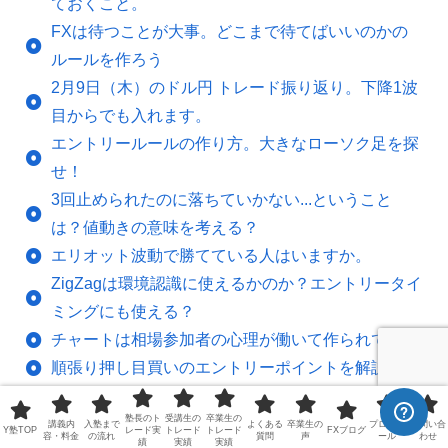
ておくこと。
FXは待つことが大事。どこまで待てばいいのかの
ルールを作ろう
2月9日（木）のドル円 トレード振り返り。下降1波
目からでも入れます。
エントリールールの作り方。大きなローソク足を探
せ！
3回止められたのに落ちていかない...ということ
は？値動きの意味を考える？
エリオット波動で勝てている人はいますか。
ZigZagは環境認識に使えるかのか？エントリータイ
ミングにも使える？
チャートは相場参加者の心理が働いて作られている
順張り押し目買いのエントリーポイントを解説
ローソク足のひげはカウントするのか。ひげは反転
塾長のト
受講生の
卒業生の
サインなのか。
講義内
入塾まで
よくある
卒業生の
プロフィ
お問い合
Y塾TOP
レード実
トレード
トレード
FXブログ
容・料金
の流れ
質問
声
ール
わせ
績
実績
実績